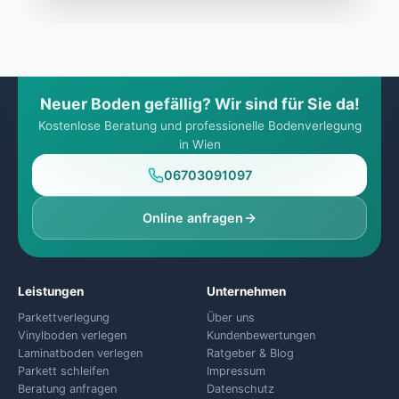
Neuer Boden gefällig? Wir sind für Sie da!
Kostenlose Beratung und professionelle Bodenverlegung
in Wien
06703091097
Online anfragen
Leistungen
Unternehmen
Parkettverlegung
Über uns
Vinylboden verlegen
Kundenbewertungen
Laminatboden verlegen
Ratgeber & Blog
Parkett schleifen
Impressum
Beratung anfragen
Datenschutz