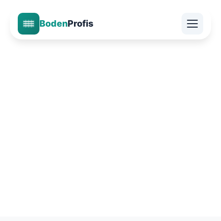
Boden
Profis
Home
Ratgeber
Expertenwissen
Boden Ratgeber
Praktische Tipps und Expertenwissen zu Parkett, Vinyl,
Laminat und allen Bodenbelägen. Pflege, Verlegung und
Sanierung vom Meisterbetrieb.
50+
500+
5 Jahre
Ratgeber
Projekte
Garantie