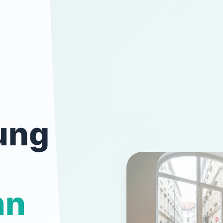
ung
nn