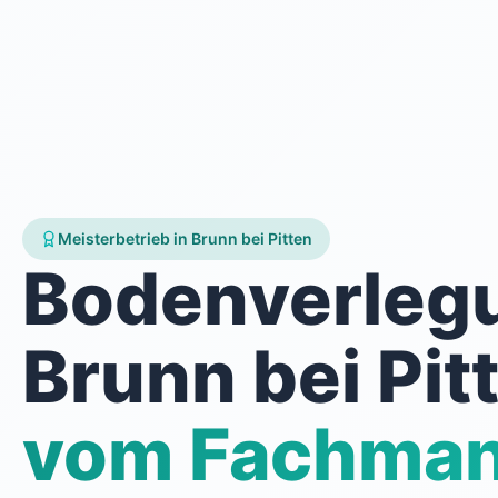
Meisterbetrieb in Brunn bei Pitten
Bodenverleg
Brunn bei Pit
vom Fachma