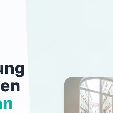
ung
ten
nn