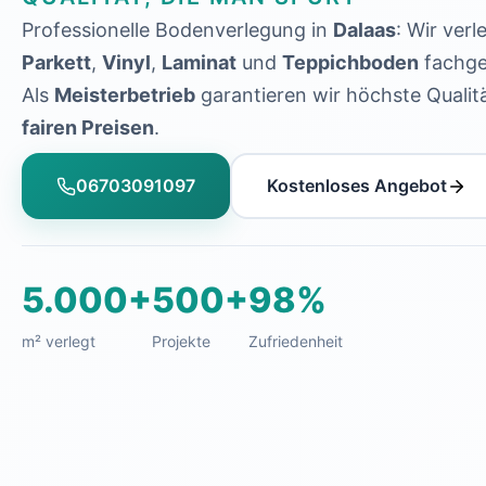
Professionelle Bodenverlegung in
Dalaas
: Wir verl
Parkett
,
Vinyl
,
Laminat
und
Teppichboden
fachge
Als
Meisterbetrieb
garantieren wir höchste Qualit
fairen Preisen
.
06703091097
Kostenloses Angebot
5.000+
500+
98%
m² verlegt
Projekte
Zufriedenheit