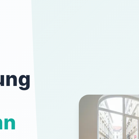
ung
nn