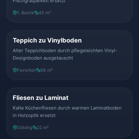
Fischgrätparkett ersetzt
1. Bezirk
45 m²
VORHER
NACHHER
Teppich zu Vinylboden
Alter Teppichboden durch pflegeleichten Vinyl-
Designboden ausgetauscht
Favoriten
68 m²
VORHER
NACHHER
Fliesen zu Laminat
Kalte Küchenfliesen durch warmen Laminatboden
in Holzoptik ersetzt
Döbling
22 m²