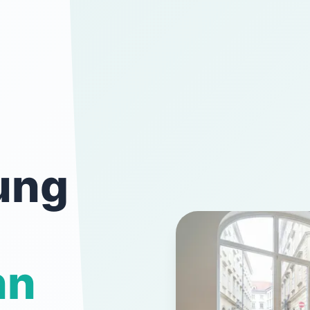
ung
nn