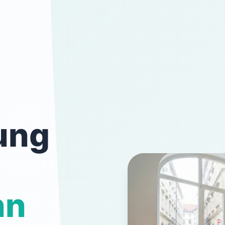
ung
nn