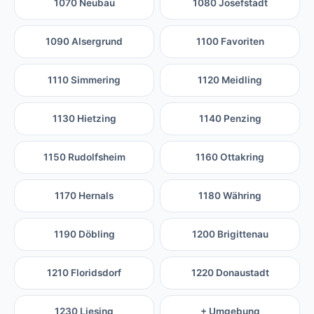
1070 Neubau
1080 Josefstadt
1090 Alsergrund
1100 Favoriten
1110 Simmering
1120 Meidling
1130 Hietzing
1140 Penzing
1150 Rudolfsheim
1160 Ottakring
1170 Hernals
1180 Währing
1190 Döbling
1200 Brigittenau
1210 Floridsdorf
1220 Donaustadt
1230 Liesing
+ Umgebung