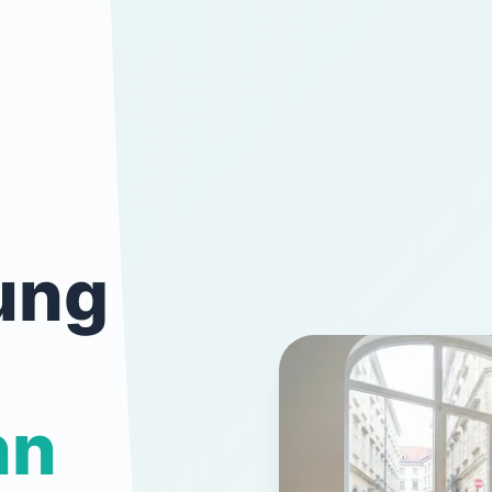
ung
nn