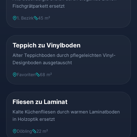
Fischgrätparkett ersetzt
1. Bezirk
45 m²
VORHER
NACHHER
Teppich zu Vinylboden
Alter Teppichboden durch pflegeleichten Vinyl-
Designboden ausgetauscht
Favoriten
68 m²
VORHER
NACHHER
Fliesen zu Laminat
Kalte Küchenfliesen durch warmen Laminatboden
in Holzoptik ersetzt
Döbling
22 m²