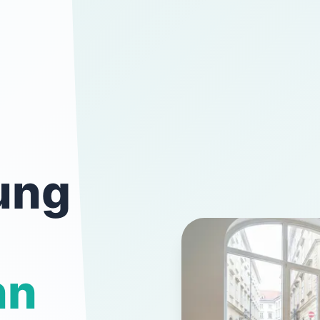
ung
nn