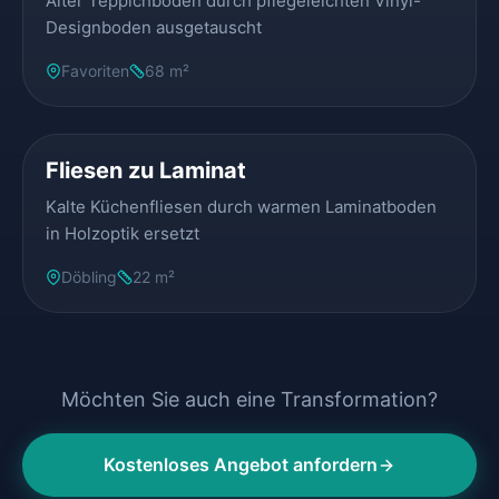
Alter Teppichboden durch pflegeleichten Vinyl-
Designboden ausgetauscht
Favoriten
68 m²
VORHER
NACHHER
Fliesen zu Laminat
Kalte Küchenfliesen durch warmen Laminatboden
in Holzoptik ersetzt
Döbling
22 m²
Möchten Sie auch eine Transformation?
Kostenloses Angebot anfordern