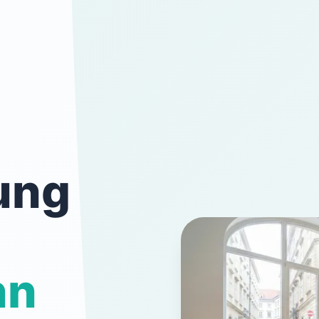
ung
nn