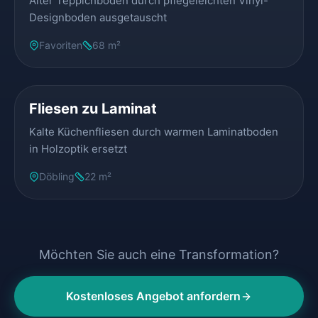
Alter Teppichboden durch pflegeleichten Vinyl-
Designboden ausgetauscht
Favoriten
68 m²
VORHER
NACHHER
Fliesen zu Laminat
Kalte Küchenfliesen durch warmen Laminatboden
in Holzoptik ersetzt
Döbling
22 m²
Möchten Sie auch eine Transformation?
Kostenloses Angebot anfordern