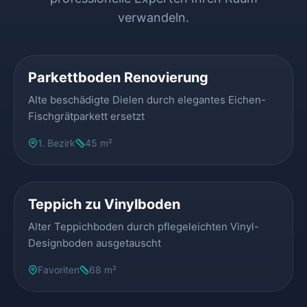
verwandeln.
VORHER
NACHHER
Parkettboden Renovierung
Alte beschädigte Dielen durch elegantes Eichen-
Fischgrätparkett ersetzt
1. Bezirk
45 m²
VORHER
NACHHER
Teppich zu Vinylboden
Alter Teppichboden durch pflegeleichten Vinyl-
Designboden ausgetauscht
Favoriten
68 m²
VORHER
NACHHER