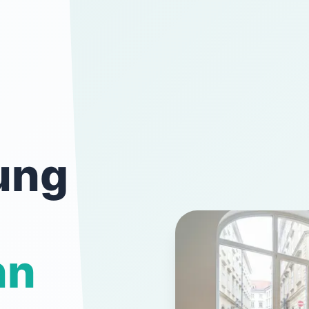
ung
nn