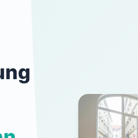
ung
nn