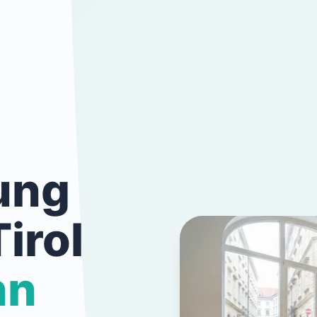
ung
irol
nn