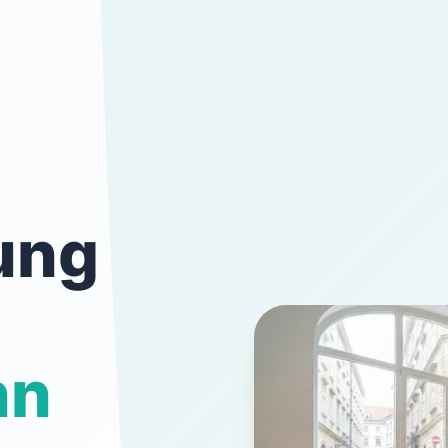
ung
nn