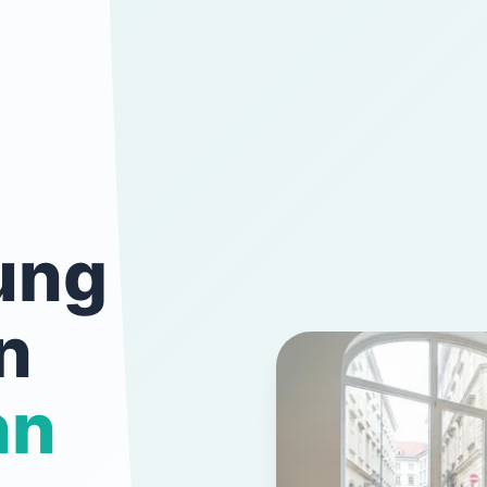
ung
n
nn