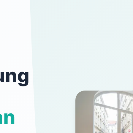
ung
nn