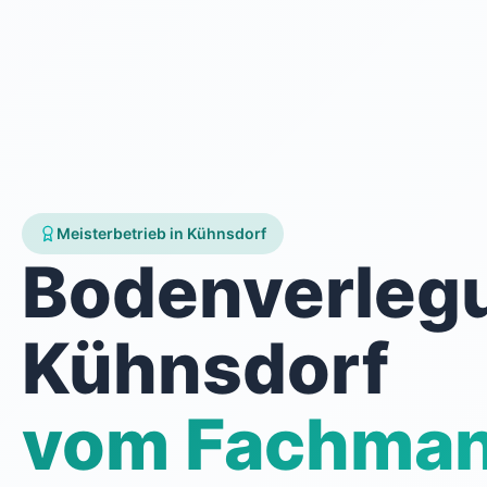
Meisterbetrieb in Kühnsdorf
Bodenverleg
Kühnsdorf
vom Fachma