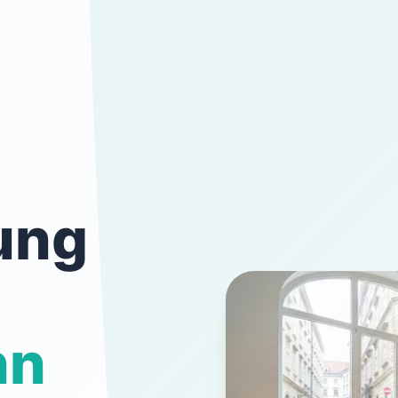
ung
nn