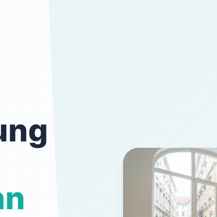
ung
nn