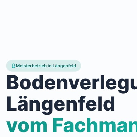
Meisterbetrieb in Längenfeld
Bodenverleg
Längenfeld
vom Fachma