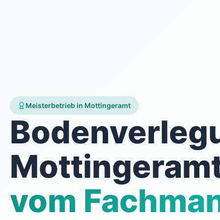
Meisterbetrieb in Mottingeramt
Bodenverleg
Mottingeram
vom Fachma