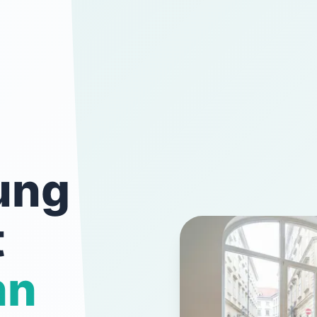
ung
t
nn