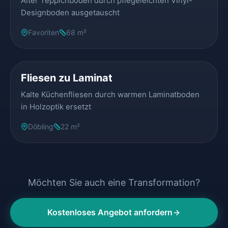
Alter Teppichboden durch pflegeleichten Vinyl-
Designboden ausgetauscht
Favoriten
68 m²
VORHER
NACHHER
Fliesen zu Laminat
Kalte Küchenfliesen durch warmen Laminatboden
in Holzoptik ersetzt
Döbling
22 m²
Möchten Sie auch eine Transformation?
Kostenloses Angebot anfordern