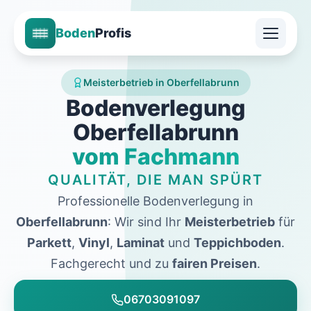
Boden
Profis
Meisterbetrieb in Oberfellabrunn
Bodenverlegung
Oberfellabrunn
vom Fachmann
QUALITÄT, DIE MAN SPÜRT
Professionelle Bodenverlegung in
Oberfellabrunn
: Wir sind Ihr
Meisterbetrieb
für
Parkett
,
Vinyl
,
Laminat
und
Teppichboden
.
Fachgerecht und zu
fairen Preisen
.
06703091097