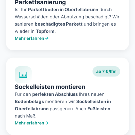
Parkettsanierung
Ist Ihr
Parkettboden in Oberfellabrunn
durch
Wasserschäden oder Abnutzung beschädigt? Wir
sanieren
beschädigtes Parkett
und bringen es
wieder in
Topform
.
Mehr erfahren
ab 7 €/lfm
Sockelleisten montieren
Für den
perfekten Abschluss
Ihres neuen
Bodenbelags
montieren wir
Sockelleisten in
Oberfellabrunn
passgenau. Auch
Fußleisten
nach Maß.
Mehr erfahren