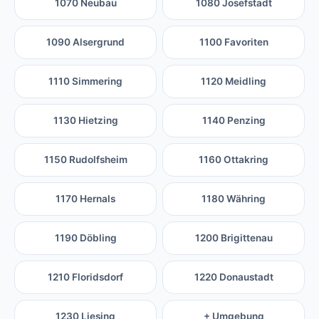
1070 Neubau
1080 Josefstadt
1090 Alsergrund
1100 Favoriten
1110 Simmering
1120 Meidling
1130 Hietzing
1140 Penzing
1150 Rudolfsheim
1160 Ottakring
1170 Hernals
1180 Währing
1190 Döbling
1200 Brigittenau
1210 Floridsdorf
1220 Donaustadt
1230 Liesing
+ Umgebung