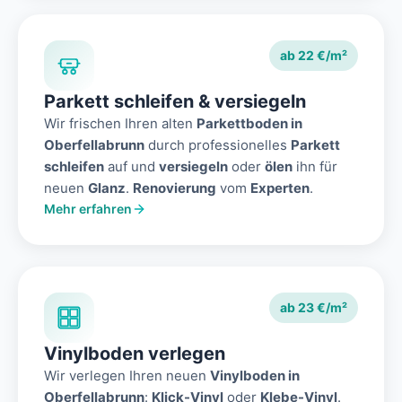
ab 22 €/m²
Parkett schleifen & versiegeln
Wir frischen Ihren alten
Parkettboden in
Oberfellabrunn
durch professionelles
Parkett
schleifen
auf und
versiegeln
oder
ölen
ihn für
neuen
Glanz
.
Renovierung
vom
Experten
.
Mehr erfahren
ab 23 €/m²
Vinylboden verlegen
Wir verlegen Ihren neuen
Vinylboden in
Oberfellabrunn
:
Klick-Vinyl
oder
Klebe-Vinyl
.