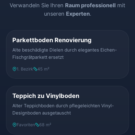
Verwandeln Sie Ihren
Raum professionell
mit
unseren
Experten
.
VORHER
NACHHER
Parkettboden Renovierung
Alte beschädigte Dielen durch elegantes Eichen-
Fischgrätparkett ersetzt
1. Bezirk
45 m²
VORHER
NACHHER
Teppich zu Vinylboden
Alter Teppichboden durch pflegeleichten Vinyl-
Designboden ausgetauscht
Favoriten
68 m²
VORHER
NACHHER