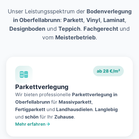
Unser Leistungsspektrum der
Bodenverlegung
in Oberfellabrunn
:
Parkett
,
Vinyl
,
Laminat
,
Designboden
und
Teppich
.
Fachgerecht
und
vom
Meisterbetrieb
.
ab 28 €/m²
Parkettverlegung
Wir bieten professionelle
Parkettverlegung in
Oberfellabrunn
für
Massivparkett
,
Fertigparkett
und
Landhausdielen
.
Langlebig
und
schön
für Ihr
Zuhause
.
Mehr erfahren