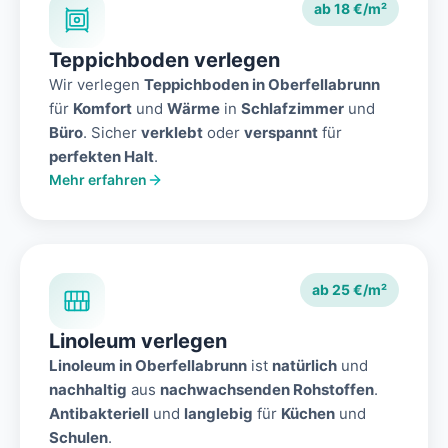
ab 18 €/m²
Teppichboden verlegen
Wir verlegen
Teppichboden in Oberfellabrunn
für
Komfort
und
Wärme
in
Schlafzimmer
und
Büro
. Sicher
verklebt
oder
verspannt
für
perfekten Halt
.
Mehr erfahren
ab 25 €/m²
Linoleum verlegen
Linoleum in Oberfellabrunn
ist
natürlich
und
nachhaltig
aus
nachwachsenden Rohstoffen
.
Antibakteriell
und
langlebig
für
Küchen
und
Schulen
.