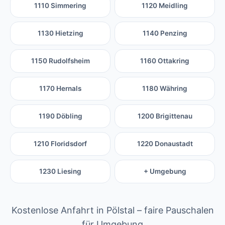
1110 Simmering
1120 Meidling
1130 Hietzing
1140 Penzing
1150 Rudolfsheim
1160 Ottakring
1170 Hernals
1180 Währing
1190 Döbling
1200 Brigittenau
1210 Floridsdorf
1220 Donaustadt
1230 Liesing
+ Umgebung
Kostenlose Anfahrt in Pölstal – faire Pauschalen
für Umgebung