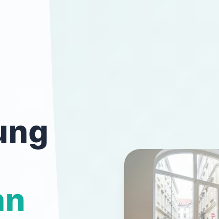
ung
nn