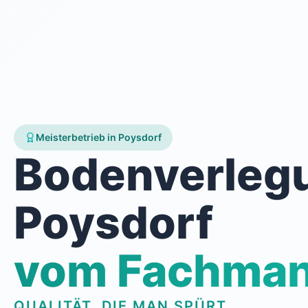
Meisterbetrieb in Poysdorf
Bodenverleg
Poysdorf
vom Fachma
QUALITÄT, DIE MAN SPÜRT