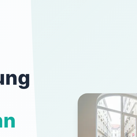
ung
nn