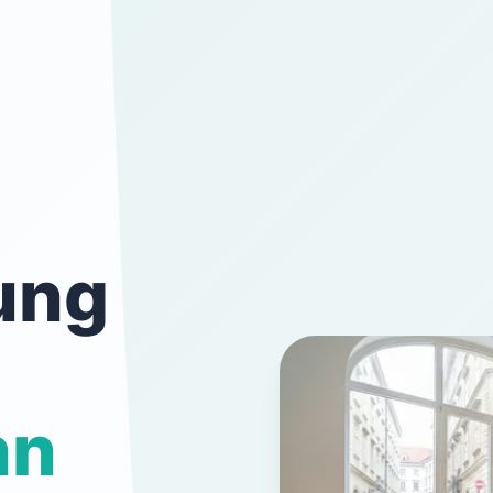
ung
nn