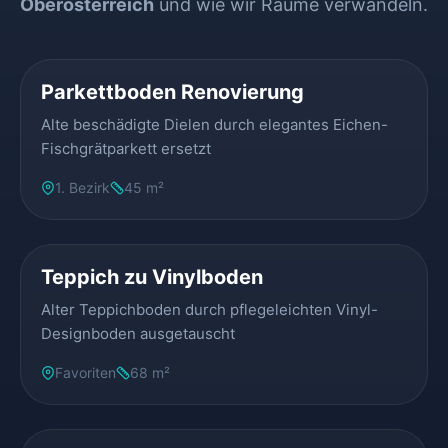
Oberösterreich
und wie wir Räume verwandeln.
VORHER
NACHHER
Parkettboden Renovierung
Alte beschädigte Dielen durch elegantes Eichen-
Fischgrätparkett ersetzt
1. Bezirk
45 m²
VORHER
NACHHER
Teppich zu Vinylboden
Alter Teppichboden durch pflegeleichten Vinyl-
Designboden ausgetauscht
Favoriten
68 m²
VORHER
NACHHER