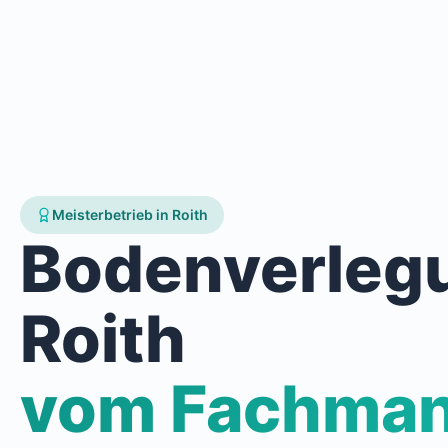
Meisterbetrieb in Roith
Bodenverleg
Roith
vom Fachma