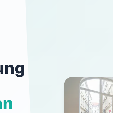
ung
nn