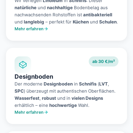
Wir verlegen
Linoleum
in
Schnifis
: Dieser
natürliche
und
nachhaltige
Bodenbelag aus
nachwachsenden Rohstoffen ist
antibakteriell
und
langlebig
– perfekt für
Küchen
und
Schulen
.
Mehr erfahren
ab 30 €/m²
Designboden
Der moderne
Designboden
in
Schnifis
(
LVT
,
SPC
) überzeugt mit authentischen Oberflächen.
Wasserfest
,
robust
und in
vielen Designs
erhältlich – eine
hochwertige
Wahl.
Mehr erfahren