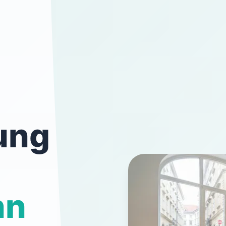
ung
nn