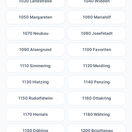
1030 Landstraße
1040 Wieden
1050 Margareten
1060 Mariahilf
1070 Neubau
1080 Josefstadt
1090 Alsergrund
1100 Favoriten
1110 Simmering
1120 Meidling
1130 Hietzing
1140 Penzing
1150 Rudolfsheim
1160 Ottakring
1170 Hernals
1180 Währing
1190 Döbling
1200 Brigittenau