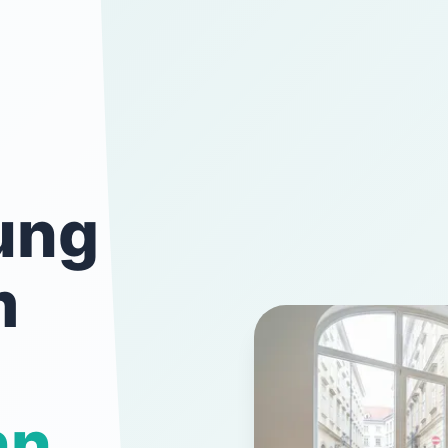
ung
m
nn