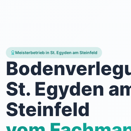
Meisterbetrieb in St. Egyden am Steinfeld
Bodenverleg
St. Egyden a
Steinfeld
vom Fachma