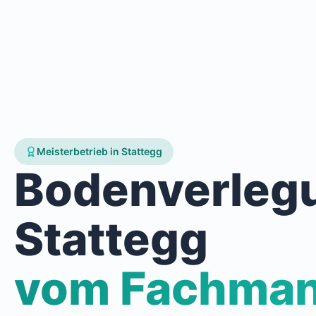
Meisterbetrieb in Stattegg
Bodenverleg
Stattegg
vom Fachma