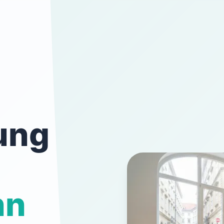
ung
nn