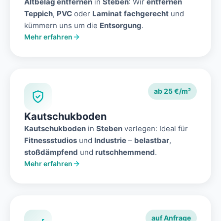
Altbelag entfernen
in
Steben
: Wir
entfernen
Teppich
,
PVC
oder
Laminat
fachgerecht
und
kümmern uns um die
Entsorgung
.
Mehr erfahren
ab 25 €/m²
Kautschukboden
Kautschukboden
in
Steben
verlegen: Ideal für
Fitnessstudios
und
Industrie
–
belastbar
,
stoßdämpfend
und
rutschhemmend
.
Mehr erfahren
auf Anfrage