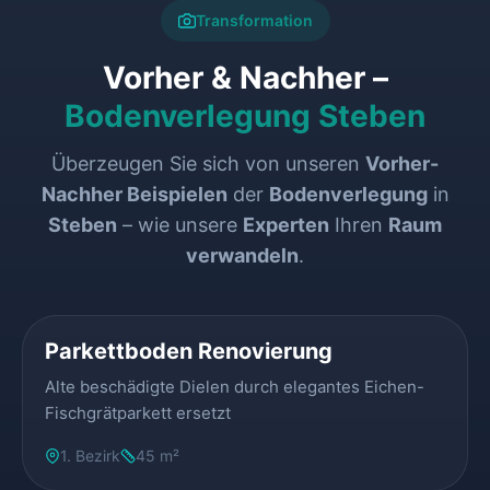
Transformation
Vorher & Nachher –
Bodenverlegung Steben
Überzeugen Sie sich von unseren
Vorher-
Nachher Beispielen
der
Bodenverlegung
in
Steben
– wie unsere
Experten
Ihren
Raum
verwandeln
.
VORHER
NACHHER
Parkettboden Renovierung
Alte beschädigte Dielen durch elegantes Eichen-
Fischgrätparkett ersetzt
1. Bezirk
45 m²
VORHER
NACHHER