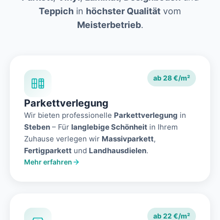
Teppich
in
höchster Qualität
vom
Meisterbetrieb
.
ab 28 €/m²
Parkettverlegung
Wir bieten professionelle
Parkettverlegung
in
Steben
– Für
langlebige Schönheit
in Ihrem
Zuhause verlegen wir
Massivparkett
,
Fertigparkett
und
Landhausdielen
.
Mehr erfahren
ab 22 €/m²