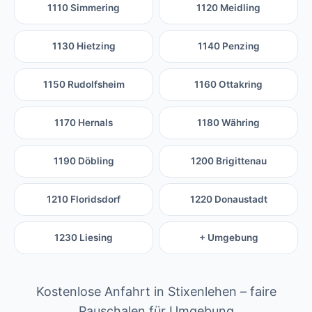
1110 Simmering
1120 Meidling
1130 Hietzing
1140 Penzing
1150 Rudolfsheim
1160 Ottakring
1170 Hernals
1180 Währing
1190 Döbling
1200 Brigittenau
1210 Floridsdorf
1220 Donaustadt
1230 Liesing
+ Umgebung
Kostenlose Anfahrt in Stixenlehen – faire
Pauschalen für Umgebung