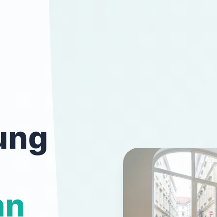
ung
nn