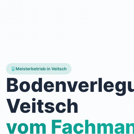
Meisterbetrieb in Veitsch
Bodenverleg
Veitsch
vom Fachma