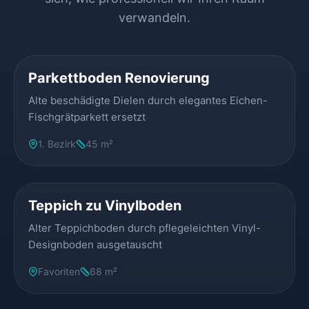
verwandeln.
VORHER
NACHHER
Parkettboden Renovierung
Alte beschädigte Dielen durch elegantes Eichen-
Fischgrätparkett ersetzt
1. Bezirk
45 m²
VORHER
NACHHER
Teppich zu Vinylboden
Alter Teppichboden durch pflegeleichten Vinyl-
Designboden ausgetauscht
Favoriten
68 m²
VORHER
NACHHER