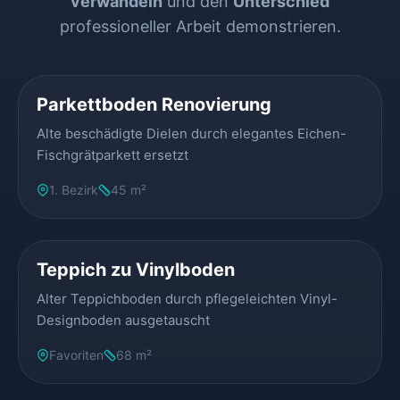
verwandeln
und den
Unterschied
professioneller Arbeit demonstrieren.
VORHER
NACHHER
Parkettboden Renovierung
Alte beschädigte Dielen durch elegantes Eichen-
Fischgrätparkett ersetzt
1. Bezirk
45 m²
VORHER
NACHHER
Teppich zu Vinylboden
Alter Teppichboden durch pflegeleichten Vinyl-
Designboden ausgetauscht
Favoriten
68 m²
VORHER
NACHHER