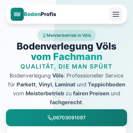
Boden
Profis
Meisterbetrieb in Völs
Bodenverlegung Völs
vom Fachmann
QUALITÄT, DIE MAN SPÜRT
Bodenverlegung
Völs
: Professioneller Service
für
Parkett
,
Vinyl
,
Laminat
und
Teppichboden
vom
Meisterbetrieb
zu
fairen Preisen
und
fachgerecht
.
06703091097