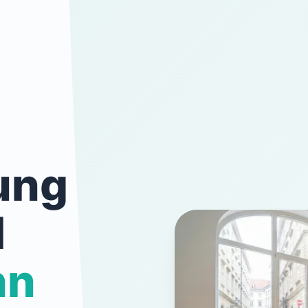
ung
l
nn