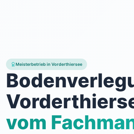
Meisterbetrieb in Vorderthiersee
Bodenverleg
Vorderthiers
vom Fachma