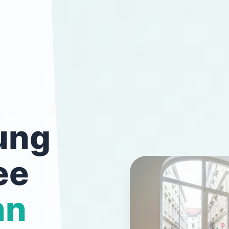
ung
ee
nn