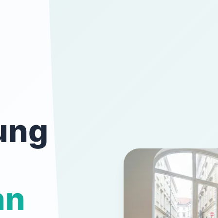
ung
nn