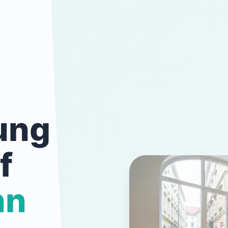
ung
f
nn