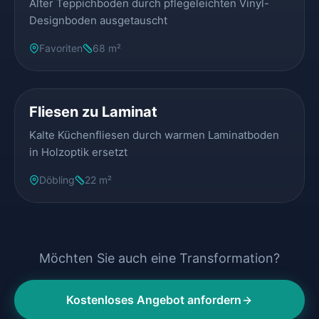
Alter Teppichboden durch pflegeleichten Vinyl-
Designboden ausgetauscht
Favoriten
68 m²
VORHER
NACHHER
Fliesen zu Laminat
Kalte Küchenfliesen durch warmen Laminatboden
in Holzoptik ersetzt
Döbling
22 m²
Möchten Sie auch eine Transformation?
Kostenloses Angebot anfordern