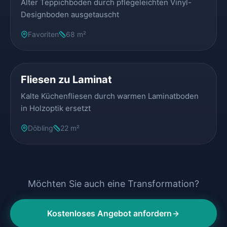
Alter Teppichboden durch pflegeleichten Vinyl-
Designboden ausgetauscht
Favoriten
68 m²
VORHER
NACHHER
Fliesen zu Laminat
Kalte Küchenfliesen durch warmen Laminatboden
in Holzoptik ersetzt
Döbling
22 m²
Möchten Sie auch eine Transformation?
Kostenloses Angebot anfordern