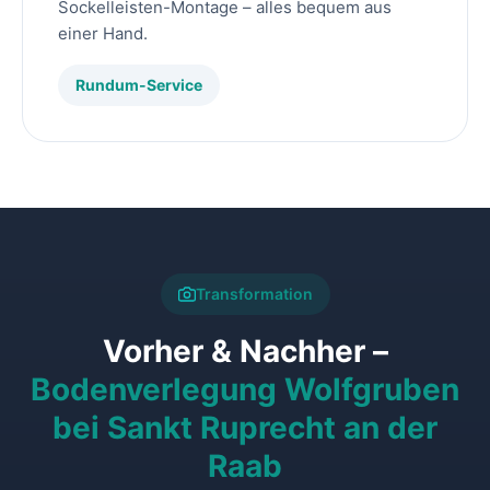
Sockelleisten-Montage – alles bequem aus
einer Hand.
Rundum-Service
Transformation
Vorher & Nachher –
Bodenverlegung Wolfgruben
bei Sankt Ruprecht an der
Raab