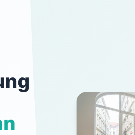
ung
nn